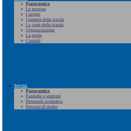
Panoramica
Le persone
I luoghi
I numeri della scuola
Le carte della scuola
Organizzazione
La storia
Contatti
Servizi
Panoramica
Famiglie e studenti
Personale scolastico
Percorsi di studio