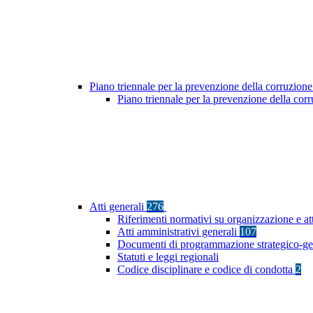
Piano triennale per la prevenzione della corruzione
Piano triennale per la prevenzione della co
Atti generali
276
Riferimenti normativi su organizzazione e at
Atti amministrativi generali
107
Documenti di programmazione strategico-ge
Statuti e leggi regionali
Codice disciplinare e codice di condotta
2