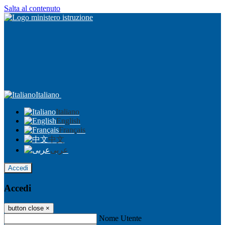
Salta al contenuto
Italiano
Italiano
English
Français
中文
عربى
Accedi
Accedi
button close
×
Nome Utente