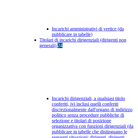
Incarichi amministrativi di vertice (da
pubblicare in tabelle)
Titolari di incarichi dirigenziali (dirigenti non
generali)
24
Incarichi dirigenziali, a qualsiasi titolo
conferiti, ivi inclusi quelli conferiti
discrezionalmente dall'organo di indirizzo
politico senza procedure pubbliche di
selezione e titolari di posizione
organizzativa con funzioni dirigenziali (da
pubblicare in tabelle che distinguano le
seguenti situazioni: dirigenti, dirigenti