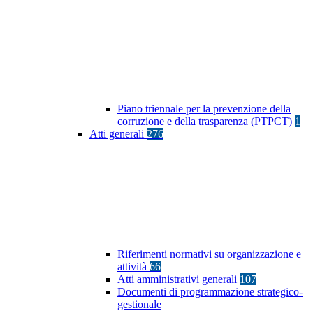
Piano triennale per la prevenzione della
corruzione e della trasparenza (PTPCT)
1
Atti generali
276
Riferimenti normativi su organizzazione e
attività
66
Atti amministrativi generali
107
Documenti di programmazione strategico-
gestionale