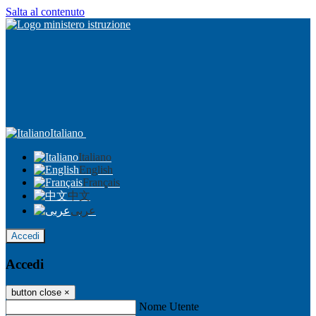
Salta al contenuto
Italiano
Italiano
English
Français
中文
عربى
Accedi
Accedi
button close
×
Nome Utente