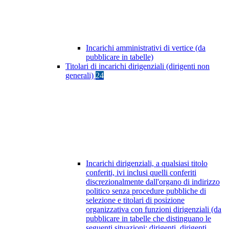
Incarichi amministrativi di vertice (da
pubblicare in tabelle)
Titolari di incarichi dirigenziali (dirigenti non
generali)
24
Incarichi dirigenziali, a qualsiasi titolo
conferiti, ivi inclusi quelli conferiti
discrezionalmente dall'organo di indirizzo
politico senza procedure pubbliche di
selezione e titolari di posizione
organizzativa con funzioni dirigenziali (da
pubblicare in tabelle che distinguano le
seguenti situazioni: dirigenti, dirigenti