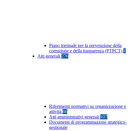
Piano triennale per la prevenzione della
corruzione e della trasparenza (PTPCT)
1
Atti generali
276
Riferimenti normativi su organizzazione e
attività
66
Atti amministrativi generali
107
Documenti di programmazione strategico-
gestionale